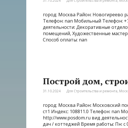
31.10.2024
Для Строительства и ремонта
,
Моск
город: Москва Район: Новогиреево ра
Телефон: nan Мобильный Телефон: +7‒
деятельности: Декоративные отдело
помещений, Художественные мастерск
Способ оплаты: nan
Построй дом, стро
31.10.2024
Для Строительства и ремонта
,
Моск
город: Москва Район: Московский пос
ст1 Индекс: 108811.0 Телефон: nan М
http://www.posdom.ru вид деятельно
дач / коттеджей Время работы: Пн: с 09: