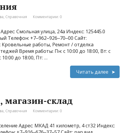
ания
ва
,
Справочная
Комментарии: 0
Адрес: Смольная улица, 24а Индекс: 125445.0
ный Телефон: +7‒962‒926‒70‒00 Сайт:
ти: Кровельные работы, Ремонт / отделка
джей Время работы: Пн: с 10:00 до 18:00, Вт: с
с 10:00 до 18:00, Пт: …
Читать далее
н, магазин-склад
ва
,
Справочная
Комментарии: 0
еление Адрес: МКАД 41 километр, 4 ст32 Индекс:
лефон: +7‒916‒676‒37‒57 Сайт: nan вид