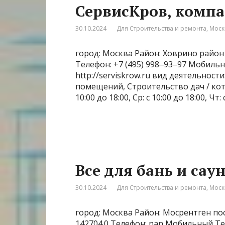
СервисКров, комп
30.10.2024
Для Строительства и ремонта
,
Моск
город: Москва Район: Ховрино район 
Телефон: +7 (495) 998‒93‒97 Мобиль
http://serviskrow.ru вид деятельнос
помещений, Строительство дач / котте
10:00 до 18:00, Ср: с 10:00 до 18:00, Чт: 
Все для бань и сау
30.10.2024
Для Строительства и ремонта
,
Моск
город: Москва Район: Мосрентген пос
142704.0 Телефон: nan Мобильный Те