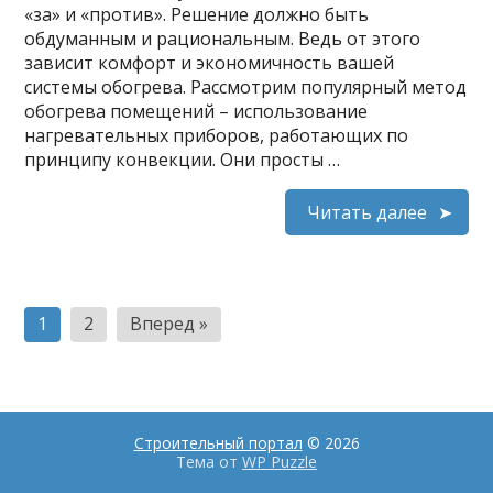
«за» и «против». Решение должно быть
обдуманным и рациональным. Ведь от этого
зависит комфорт и экономичность вашей
системы обогрева. Рассмотрим популярный метод
обогрева помещений – использование
нагревательных приборов, работающих по
принципу конвекции. Они просты …
Читать далее
Пагинация
1
2
Вперед »
записей
Строительный портал
© 2026
Тема от
WP Puzzle