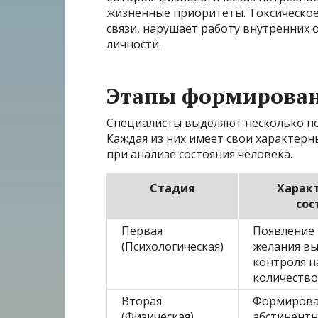
жизненные приоритеты. Токсическое
связи, нарушает работу внутренних 
личности.
Этапы формирован
Специалисты выделяют несколько по
Каждая из них имеет свои характерн
при анализе состояния человека.
Стадия
Харак
сос
Первая
Появление 
(Психологическая)
желания вы
контроля н
количество
Вторая
Формиров
(Физическая)
абстинентн