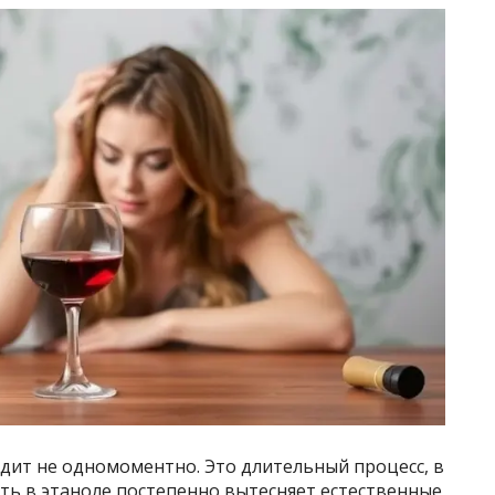
ит не одномоментно. Это длительный процесс, в
ть в этаноле постепенно вытесняет естественные