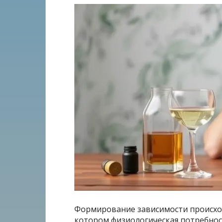
Формирование зависимости происход
котором физиологическая потребнос