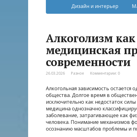
Дизайн и интерьер
М
Алкоголизм как
медицинская п
современности
26.03.2026
Разное
Комментарии: 0
Алкогольная зависимость остается 
общества. Долгое время в обществе
исключительно как недостаток силы
медицина однозначно классифициру
заболевание, затрагивающее как физ
человека. Понимание механизмов фо
осознанию масштабов проблемы и по