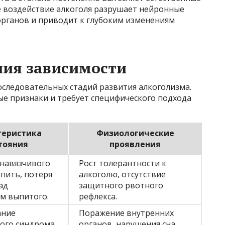
 воздействие алкоголя разрушает нейронные
органов и приводит к глубоким изменениям
ия зависимости
следовательных стадий развития алкоголизма.
ые признаки и требует специфического подхода
теристика
Физиологические
тояния
проявления
навязчивого
Рост толерантности к
пить, потеря
алкоголю, отсутствие
ад
защитного рвотного
м выпитого.
рефлекса.
ание
Поражение внутренних
ого синдрома
органов, нарушения сна,