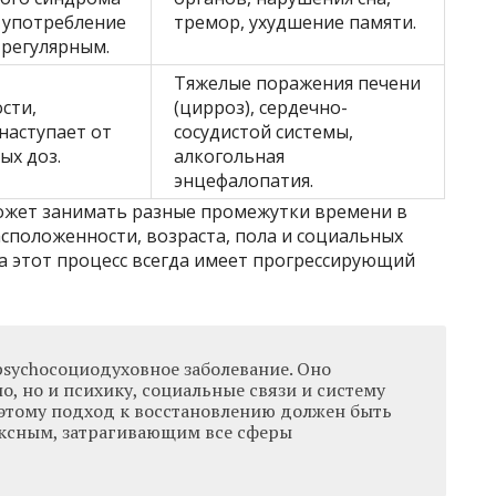
, употребление
тремор, ухудшение памяти.
 регулярным.
Тяжелые поражения печени
сти,
(цирроз), сердечно-
наступает от
сосудистой системы,
х доз.
алкогольная
энцефалопатия.
может занимать разные промежутки времени в
сположенности, возраста, пола и социальных
а этот процесс всегда имеет прогрессирующий
psychoсоциодуховное заболевание. Оно
ло, но и психику, социальные связи и систему
оэтому подход к восстановлению должен быть
ксным, затрагивающим все сферы