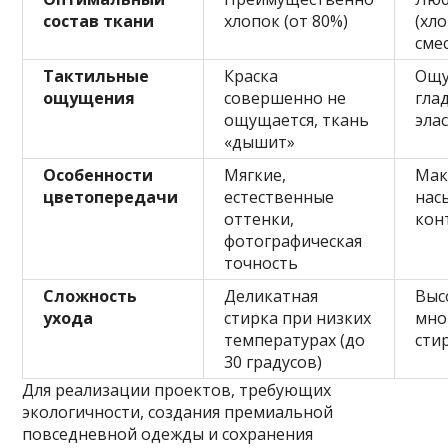
состав ткани
хлопок (от 80%)
(хл
сме
Тактильные
Краска
Ощу
ощущения
совершенно не
гла
ощущается, ткань
эла
«дышит»
Особенности
Мягкие,
Мак
цветопередачи
естественные
нас
оттенки,
кон
фотографическая
точность
Сложность
Деликатная
Выс
ухода
стирка при низких
мно
температурах (до
сти
30 градусов)
Для реализации проектов, требующих
экологичности, создания премиальной
повседневной одежды и сохранения