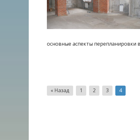
основные аспекты перепланировки 
Пагинация
« Назад
1
2
3
4
записей