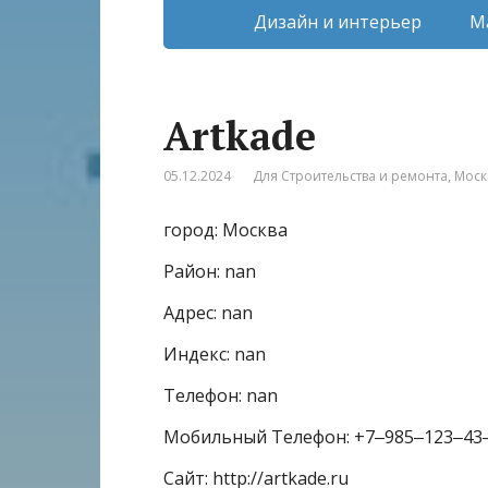
Дизайн и интерьер
М
Artkade
05.12.2024
Для Строительства и ремонта
,
Моск
город: Москва
Район: nan
Адрес: nan
Индекс: nan
Телефон: nan
Мобильный Телефон: +7‒985‒123‒43
Сайт: http://artkade.ru