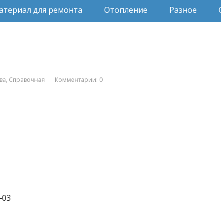
атериал для ремонта
Отопление
Разное
ва
,
Справочная
Комментарии: 0
‒03