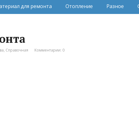
атериал для ремонта
Отопление
Разное
онта
ва
,
Справочная
Комментарии: 0