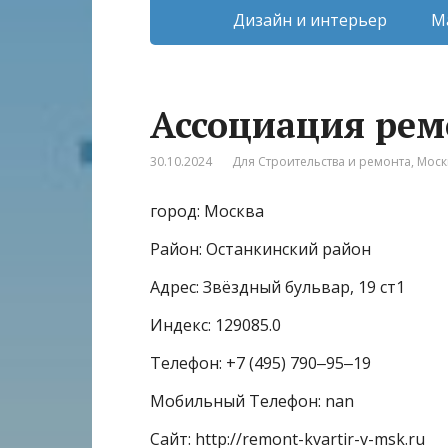
Дизайн и интерьер
М
Ассоциация рем
30.10.2024
Для Строительства и ремонта
,
Моск
город: Москва
Район: Останкинский район
Адрес: Звёздный бульвар, 19 ст1
Индекс: 129085.0
Телефон: +7 (495) 790‒95‒19
Мобильный Телефон: nan
Сайт: http://remont-kvartir-v-msk.ru