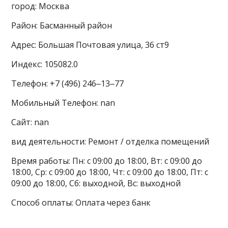
город: Москва
Район: Басманный район
Адрес: Большая Почтовая улица, 36 ст9
Индекс: 105082.0
Телефон: +7 (496) 246‒13‒77
Мобильный Телефон: nan
Сайт: nan
вид деятельности: Ремонт / отделка помещений
Время работы: Пн: с 09:00 до 18:00, Вт: с 09:00 до
18:00, Ср: с 09:00 до 18:00, Чт: с 09:00 до 18:00, Пт: с
09:00 до 18:00, Сб: выходной, Вс: выходной
Способ оплаты: Оплата через банк