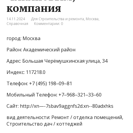
компания
14.11.2024
Для Строительства и ремонта
,
Москва
,
Справочная
Комментарии: 0
город: Москва
Район: Академический район
Адрес: Большая Черёмушкинская улица, 34
Индекс: 117218.0
Телефон: +7 (495) 198‒09‒81
Мобильный Телефон: +7‒968‒321‒33‒60
Сайт: http://xn—-7sbav9aggnfs2d.xn--80adxhks
вид деятельности: Ремонт / отделка помещений,
Строительство дач / коттеджей