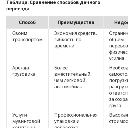
Таблица: Сравнение способов дачного
переезда
Способ
Преимущества
Недо
Своим
Экономия средств,
Ограни
транспортом
гибкость по
объем
времени
перевоз
физичес
усилия
Аренда
Более
Необхо
грузовика
вместительный,
самосто
чем легковой
погрузк
автомобиль
разгруз
ответст
за сохр
груза
Услуги
Профессиональная
Высока
мувинговой
упаковка и
стоимос
компании
перевозка,