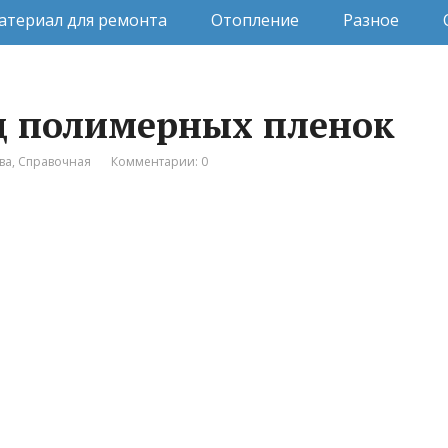
атериал для ремонта
Отопление
Разное
д полимерных пленок
ва
,
Справочная
Комментарии: 0