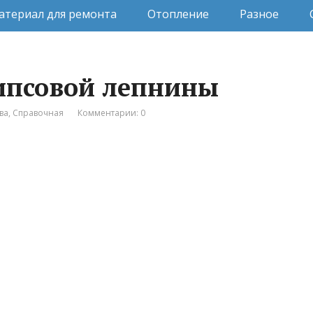
атериал для ремонта
Отопление
Разное
гипсовой лепнины
ва
,
Справочная
Комментарии: 0