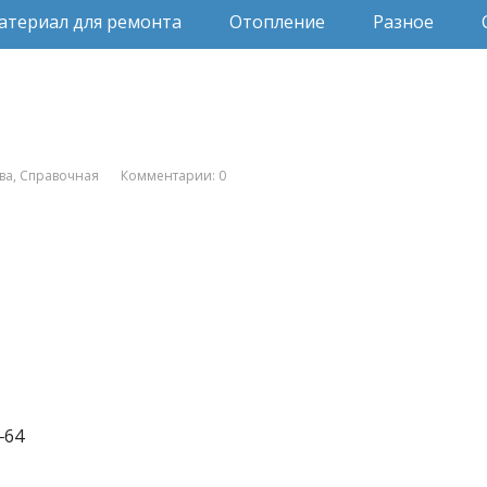
атериал для ремонта
Отопление
Разное
ва
,
Справочная
Комментарии: 0
‒64