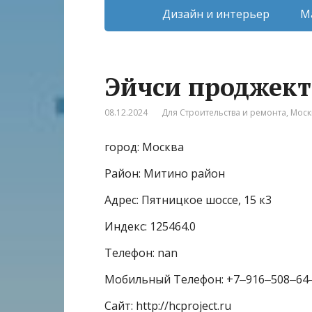
Дизайн и интерьер
М
Эйчси проджект
08.12.2024
Для Строительства и ремонта
,
Моск
город: Москва
Район: Митино район
Адрес: Пятницкое шоссе, 15 к3
Индекс: 125464.0
Телефон: nan
Мобильный Телефон: +7‒916‒508‒64
Сайт: http://hcproject.ru