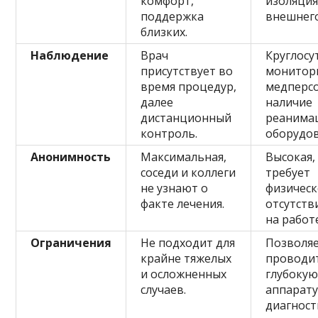
комфорт,
изоляция
поддержка
внешнего
близких.
Наблюдение
Врач
Круглос
присутствует во
монитор
время процедур,
медперс
далее
наличие
дистанционный
реанима
контроль.
оборудов
Анонимность
Максимальная,
Высокая,
соседи и коллеги
требует
не узнают о
физическ
факте лечения.
отсутств
на работ
Ограничения
Не подходит для
Позволя
крайне тяжелых
проводи
и осложненных
глубоку
случаев.
аппарат
диагност