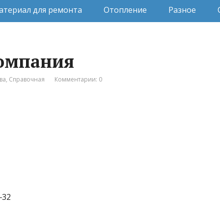
атериал для ремонта
Отопление
Разное
компания
ва
,
Справочная
Комментарии: 0
‒32