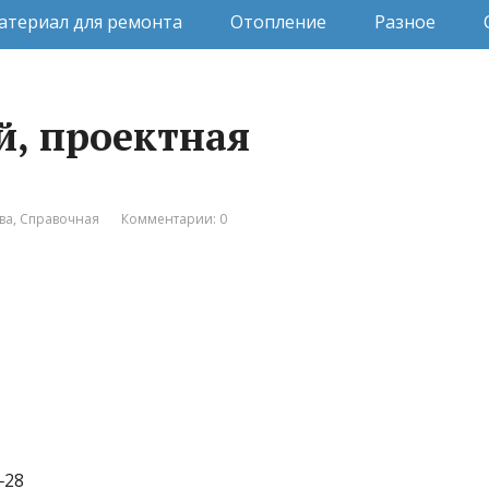
атериал для ремонта
Отопление
Разное
й, проектная
ва
,
Справочная
Комментарии: 0
‒28