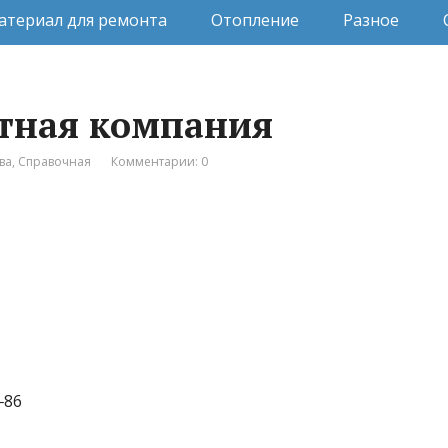
атериал для ремонта
Отопление
Разное
тная компания
ва
,
Справочная
Комментарии: 0
‒86