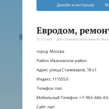
Дизайн и интерьер
М
Евродом, ремон
21.11.2024
Для Строительства и ремонта
,
Моск
город: Москва
Район: Ивановское район
Адрес: улица Сталеваров, 18 к1
Индекс: 111555.0
Телефон: nan
Мобильный Телефон: +7‒963‒666‒63
Сайт: nan