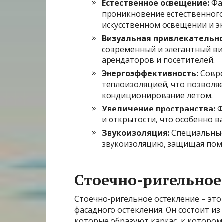
Естественное освещение:
Фа
проникновение естественного
искусственном освещении и э
Визуальная привлекательно
современный и элегантный ви
арендаторов и посетителей.
Энергоэффективность:
Совре
теплоизоляцией, что позволя
кондиционирование летом.
Увеличение пространства:
Ф
и открытости, что особенно 
Звукоизоляция:
Специальные
звукоизоляцию, защищая пом
Стоечно-ригельное
Стоечно-ригельное остекление – это
фасадного остекления. Он состоит и
которые образуют каркас, к котором