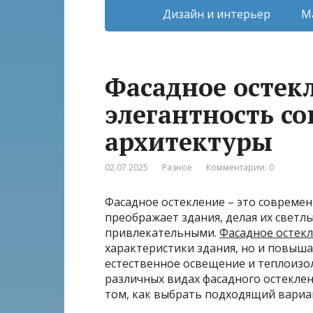
Дизайн и интерьер
М
Фасадное остек
элегантность с
архитектуры
02.07.2025
Разное
Комментарии: 0
Фасадное остекление – это совреме
преображает здания, делая их светл
привлекательными.
Фасадное остек
характеристики здания, но и повыша
естественное освещение и теплоизол
различных видах фасадного остеклен
том, как выбрать подходящий вариан