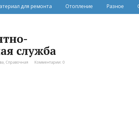
атериал для ремонта
Отопление
Разное
нтно-
ая служба
ва
,
Справочная
Комментарии: 0