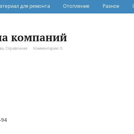
атериал для ремонта
Отопление
Разное
ппа компаний
ва
,
Справочная
Комментарии: 0
‒94