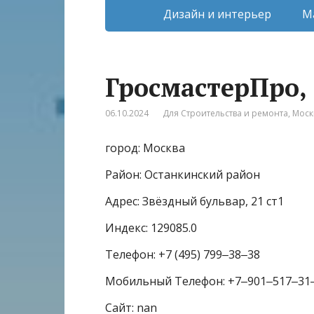
Дизайн и интерьер
М
ГросмастерПро,
06.10.2024
Для Строительства и ремонта
,
Моск
город: Москва
Район: Останкинский район
Адрес: Звёздный бульвар, 21 ст1
Индекс: 129085.0
Телефон: +7 (495) 799‒38‒38
Мобильный Телефон: +7‒901‒517‒31
Сайт: nan