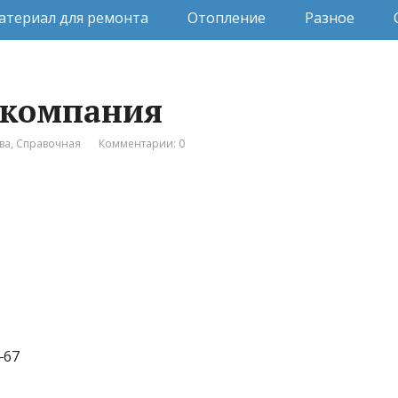
атериал для ремонта
Отопление
Разное
 компания
ва
,
Справочная
Комментарии: 0
‒67