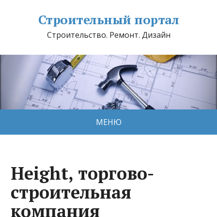
Строительный портал
Строительство. Ремонт. Дизайн
МЕНЮ
Height, торгово-
строительная
компания