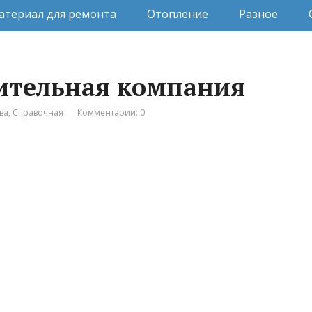
атериал для ремонта
Отопление
Разное
оительная компания
ва
,
Справочная
Комментарии: 0