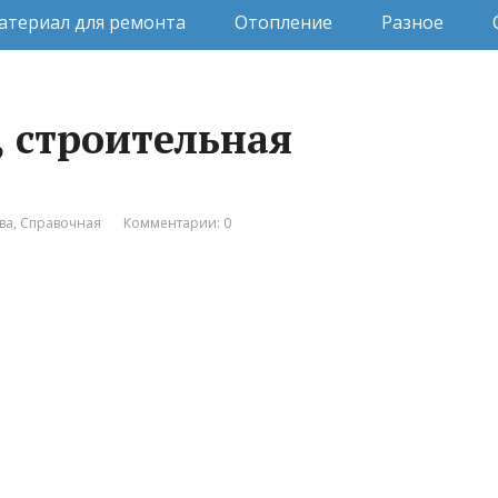
атериал для ремонта
Отопление
Разное
 строительная
ва
,
Справочная
Комментарии: 0