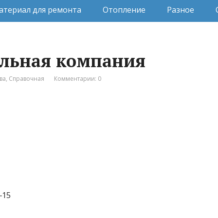
атериал для ремонта
Отопление
Разное
ельная компания
ва
,
Справочная
Комментарии: 0
‒15