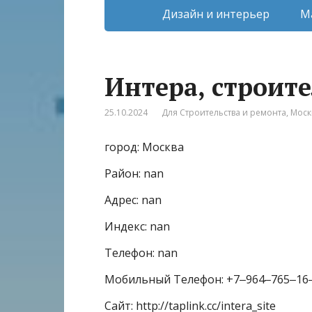
Дизайн и интерьер
М
Интера, строит
25.10.2024
Для Строительства и ремонта
,
Моск
город: Москва
Район: nan
Адрес: nan
Индекс: nan
Телефон: nan
Мобильный Телефон: +7‒964‒765‒16
Сайт: http://taplink.cc/intera_site