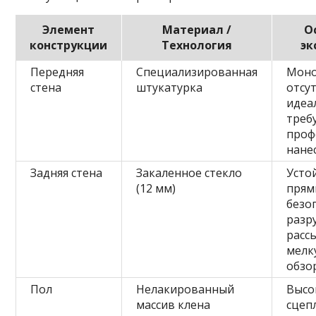
Элемент
Материал /
О
конструкции
Технология
эк
Передняя
Специализированная
Моно
стена
штукатурка
отсу
идеа
треб
проф
нане
Задняя стена
Закаленное стекло
Усто
(12 мм)
прям
безо
разр
расс
мелк
обзо
Пол
Нелакированный
Высо
массив клена
сцеп