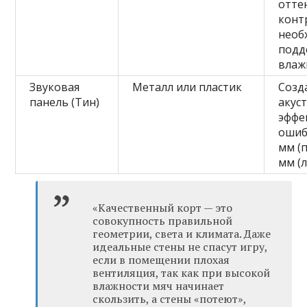
отте
конт
необ
подд
влаж
Звуковая
Металл или пластик
Созд
панель (Тин)
акус
эффе
ошиб
мм (
мм (
«Качественный корт — это
совокупность правильной
геометрии, света и климата. Даже
идеальные стены не спасут игру,
если в помещении плохая
вентиляция, так как при высокой
влажности мяч начинает
скользить, а стены «потеют»,