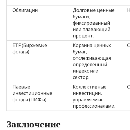
Облигации
Долговые ценные
Н
бумаги,
фиксированный
или плавающий
процент.
ETF (Биржевые
Корзина ценных
С
фонды)
бумаг,
отслеживающая
определенный
индекс или
сектор.
Паевые
Коллективные
С
инвестиционные
инвестиции,
фонды (ПИФы)
управляемые
профессионалами.
Заключение