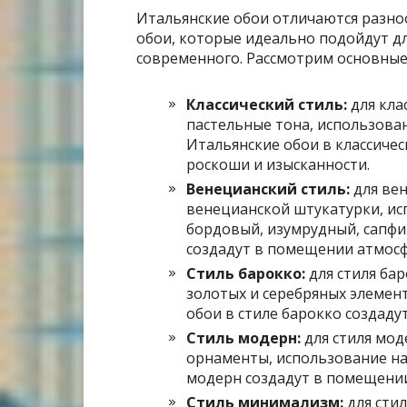
Итальянские обои отличаются разно
обои, которые идеально подойдут дл
современного. Рассмотрим основные
Классический стиль:
для кла
пастельные тона, использова
Итальянские обои в классиче
роскоши и изысканности.
Венецианский стиль:
для вен
венецианской штукатурки, ис
бордовый, изумрудный, сапфи
создадут в помещении атмосф
Стиль барокко:
для стиля ба
золотых и серебряных элемен
обои в стиле барокко создад
Стиль модерн:
для стиля мод
орнаменты, использование на
модерн создадут в помещении
Стиль минимализм:
для сти