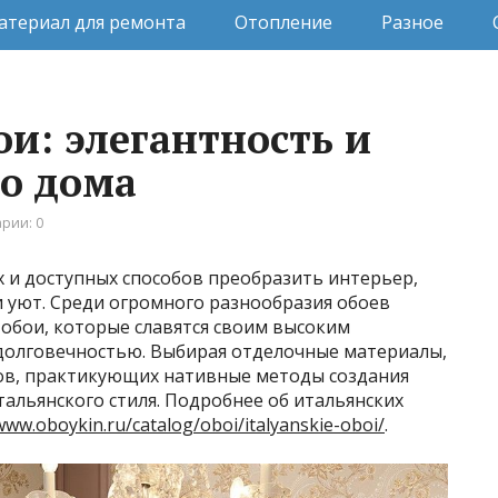
атериал для ремонта
Отопление
Разное
и: элегантность и
го дома
рии: 0
х и доступных способов преобразить интерьер,
и уют. Среди огромного разнообразия обоев
обои, которые славятся своим высоким
долговечностью. Выбирая отделочные материалы,
ов, практикующих нативные методы создания
тальянского стиля. Подробнее об итальянских
www.oboykin.ru/catalog/oboi/italyanskie-oboi/
.