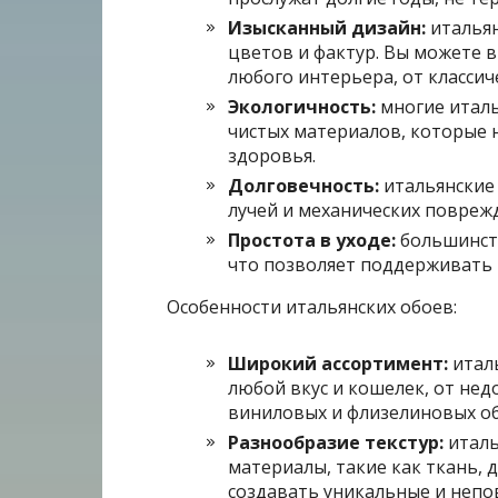
Изысканный дизайн:
итальян
цветов и фактур. Вы можете 
любого интерьера, от классич
Экологичность:
многие италь
чистых материалов, которые 
здоровья.
Долговечность:
итальянские 
лучей и механических поврежд
Простота в уходе:
большинств
что позволяет поддерживать 
Особенности итальянских обоев:
Широкий ассортимент:
итал
любой вкус и кошелек, от не
виниловых и флизелиновых об
Разнообразие текстур:
италь
материалы, такие как ткань, 
создавать уникальные и неп