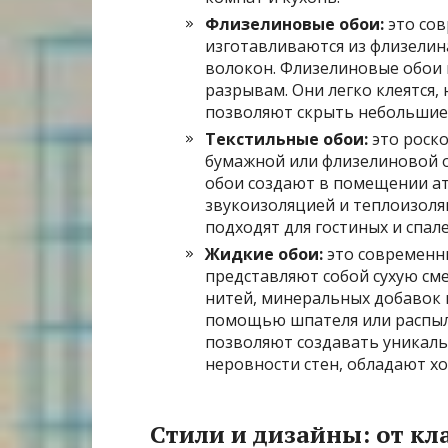
Флизелиновые обои:
это сов
изготавливаются из флизелин
волокон. Флизелиновые обои п
разрывам. Они легко клеятся,
позволяют скрыть небольшие
Текстильные обои:
это роско
бумажной или флизелиновой о
обои создают в помещении ат
звукоизоляцией и теплоизоля
подходят для гостиных и спале
Жидкие обои:
это современны
представляют собой сухую см
нитей, минеральных добавок и
помощью шпателя или распыли
позволяют создавать уникал
неровности стен, обладают х
Стили и дизайны: от кл