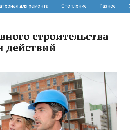
атериал для ремонта
Отопление
Разное
вного строительства
н действий