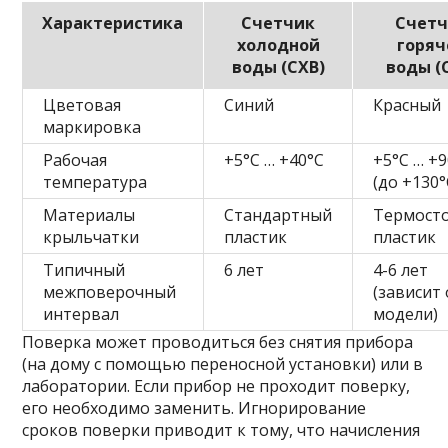
Характеристика
Счетчик
Счетч
холодной
горяч
воды (СХВ)
воды (
Цветовая
Синий
Красный
маркировка
Рабочая
+5°C … +40°C
+5°C … +
температура
(до +130°
Материалы
Стандартный
Термост
крыльчатки
пластик
пластик
Типичный
6 лет
4-6 лет
межповерочный
(зависит 
интервал
модели)
Поверка может проводиться без снятия прибора
(на дому с помощью переносной установки) или в
лаборатории. Если прибор не проходит поверку,
его необходимо заменить. Игнорирование
сроков поверки приводит к тому, что начисления