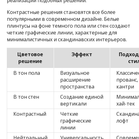
реализации подобных решений.
Контрастные решения становятся все более
популярными в современном дизайне. Белые
плинтусы на фоне темного пола или стен создают
четкие графические линии, характерные для
минималистичных и скандинавских интерьеров.
Цветовое
Эффект
Подхо
решение
сти
В тон пола
Визуальное
Классиче
расширение
прованс,
пространства
кантри
В тон стен
Создание единой
Минимал
вертикали
хай-тек
Контрастный
Четкие
Скандина
графические
лофт
линии
Нейтральный
Универсальность
Совреме