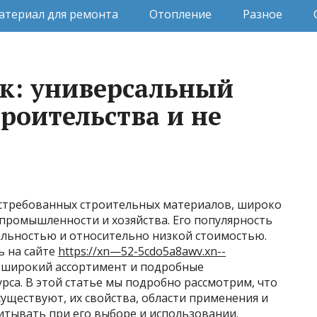
атериал для ремонта
Отопление
Разное
к: универсальный
роительства и не
остребованных строительных материалов, широко
промышленности и хозяйства. Его популярность
альностью и относительно низкой стоимостью.
ь на сайте
https://xn—52-5cdo5a8awv.xn--
н широкий ассортимент и подробные
урса. В этой статье мы подробно рассмотрим, что
существуют, их свойства, области применения и
итывать при его выборе и использовании.