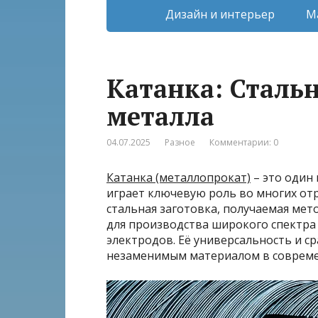
Дизайн и интерьер
М
Катанка: Сталь
металла
04.07.2025
Разное
Комментарии: 0
Катанка (металлопрокат)
– это один
играет ключевую роль во многих от
стальная заготовка, получаемая мет
для производства широкого спектра 
электродов. Её универсальность и с
незаменимым материалом в совреме