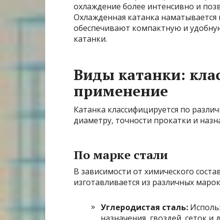
охлаждение более интенсивно и поз
Охлажденная катанка наматывается в
обеспечивают компактную и удобную
катанки.
Виды катанки: кла
применение
Катанка классифицируется по различ
диаметру, точности прокатки и наз
По марке стали
В зависимости от химического состав
изготавливается из различных марок
Углеродистая сталь:
Использ
назначения, гвоздей, сеток и