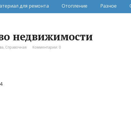
атериал для ремонта
Отопление
Разное
тво недвижимости
ва
,
Справочная
Комментарии: 0
4