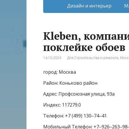
Дизайн и интерьер
М
Kleben, компан
поклейке обоев
14.10.2024
Для Строительства и ремонта
,
Моск
город: Москва
Район: Коньково район
Адрес: Профсоюзная улица, 93а
Индекс: 117279.0
Телефон: +7 (499) 130‒74‒41
Мобильный Телефон: +7‒926‒263‒98