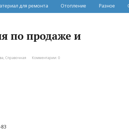
атериал для ремонта
Отопление
Разное
ия по продаже и
ва
,
Справочная
Комментарии: 0
‒83