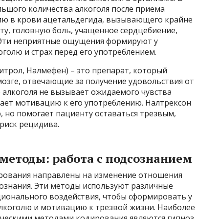
льшого количества алкоголя после приема
ию в крови ацетальдегида, вызывающего крайне
ту, головную боль, учащенное сердцебиение,
. Эти неприятные ощущения формируют у
голю и страх перед его употреблением.
итрол, Налмефен) – это препарат, который
озге, отвечающие за получение удовольствия от
е алкоголя не вызывает ожидаемого чувства
жает мотивацию к его употреблению. Налтрексон
, но помогает пациенту оставаться трезвым,
 риск рецидива.
методы: работа с подсознанием
рования направлены на изменение отношения
сознания. Эти методы используют различные
ционального воздействия, чтобы сформировать у
лкоголю и мотивацию к трезвой жизни. Наиболее
ческими методами кодирования являются гипноз