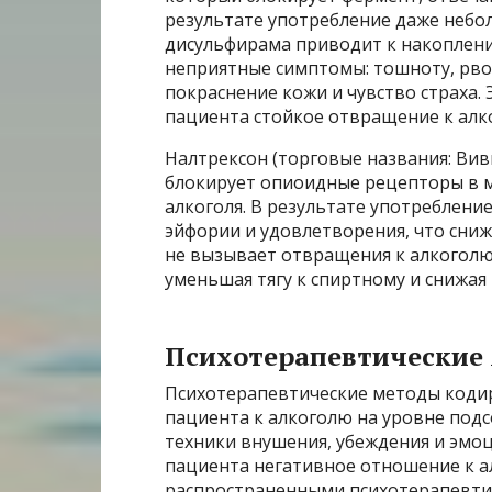
результате употребление даже небо
дисульфирама приводит к накоплен
неприятные симптомы: тошноту, рво
покраснение кожи и чувство страха
пациента стойкое отвращение к алко
Налтрексон (торговые названия: Вив
блокирует опиоидные рецепторы в м
алкоголя. В результате употреблени
эйфории и удовлетворения, что сни
не вызывает отвращения к алкоголю
уменьшая тягу к спиртному и снижая
Психотерапевтические 
Психотерапевтические методы коди
пациента к алкоголю на уровне под
техники внушения, убеждения и эмо
пациента негативное отношение к а
распространенными психотерапевти