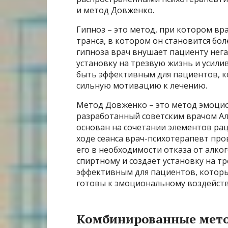
и метод Довженко.
Гипноз – это метод, при котором вр
транса, в котором он становится бо
гипноза врач внушает пациенту нег
установку на трезвую жизнь и усил
быть эффективным для пациентов, 
сильную мотивацию к лечению.
Метод Довженко – это метод эмоцио
разработанный советским врачом А
основан на сочетании элементов рац
ходе сеанса врач-психотерапевт про
его в необходимости отказа от алко
спиртному и создает установку на 
эффективным для пациентов, котор
готовы к эмоциональному воздейст
Комбинированные мето