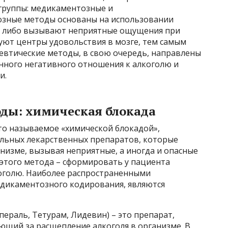
 группы: медикаментозные и
озные методы основаны на использовании
е либо вызывают неприятные ощущения при
уют центры удовольствия в мозге, тем самым
певтические методы, в свою очередь, направлены
нного негативного отношения к алкоголю и
и.
ды: химическая блокада
о называемое «химической блокадой»,
льных лекарственных препаратов, которые
низме, вызывая неприятные, а иногда и опасные
 этого метода – сформировать у пациента
оголю. Наиболее распространенными
дикаментозного кодирования, являются
пераль, Тетурам, Лидевин) – это препарат,
ющий за расщепление алкоголя в организме. В