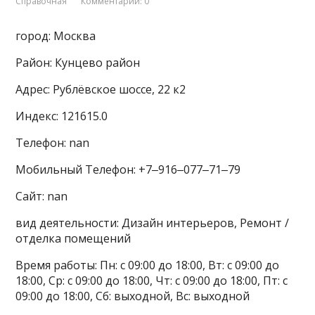
Справочная
Комментарии: 0
город: Москва
Район: Кунцево район
Адрес: Рублёвское шоссе, 22 к2
Индекс: 121615.0
Телефон: nan
Мобильный Телефон: +7‒916‒077‒71‒79
Сайт: nan
вид деятельности: Дизайн интерьеров, Ремонт /
отделка помещений
Время работы: Пн: с 09:00 до 18:00, Вт: с 09:00 до
18:00, Ср: с 09:00 до 18:00, Чт: с 09:00 до 18:00, Пт: с
09:00 до 18:00, Сб: выходной, Вс: выходной