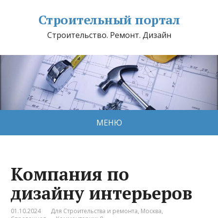
Строительный портал
Строительство. Ремонт. Дизайн
МЕНЮ
Компания по
дизайну интерьеров
01.10.2024
Для Строительства и ремонта
,
Москва
,