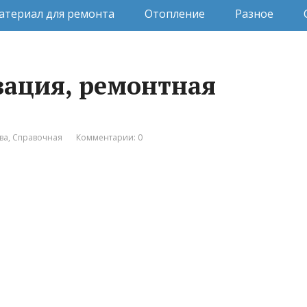
атериал для ремонта
Отопление
Разное
зация, ремонтная
ва
,
Справочная
Комментарии: 0