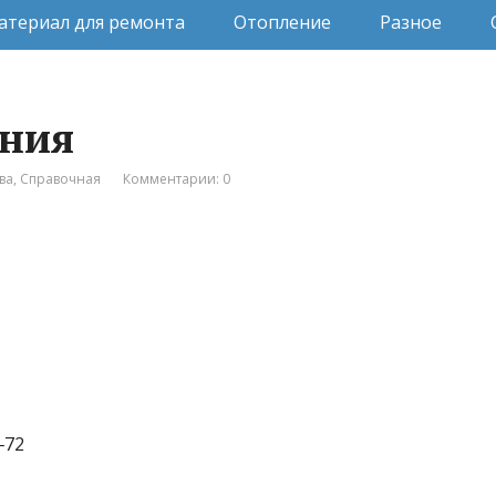
атериал для ремонта
Отопление
Разное
ания
ва
,
Справочная
Комментарии: 0
‒72