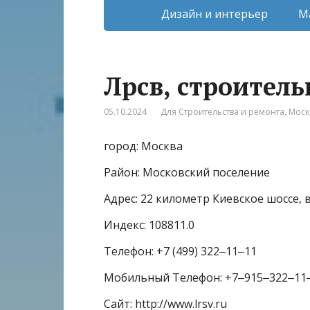
Дизайн и интерьер
М
Лрсв, строител
05.10.2024
Для Строительства и ремонта
,
Моск
город: Москва
Район: Московский поселение
Адрес: 22 километр Киевское шоссе, в
Индекс: 108811.0
Телефон: +7 (499) 322‒11‒11
Мобильный Телефон: +7‒915‒322‒11
Сайт: http://www.lrsv.ru