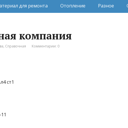
атериал для ремонта
Отопление
Разное
ьная компания
ва
,
Справочная
Комментарии: 0
л4 ст1
‒11