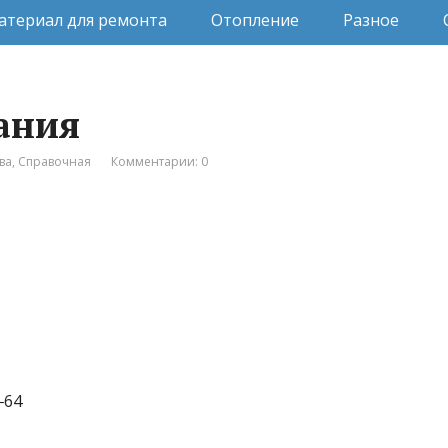
атериал для ремонта
Отопление
Разное
ания
ва
,
Справочная
Комментарии: 0
‒64