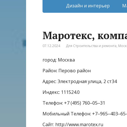
Дизайн и интерьер
М
Маротекс, комп
07.12.2024
Для Строительства и ремонта
,
Моск
город: Москва
Район: Перово район
Адрес: Электродная улица, 2 ст34
Индекс: 111524.0
Телефон: +7 (495) 760‒05‒31
Мобильный Телефон: +7‒965‒403‒65
Сайт: http://www.marotex.ru