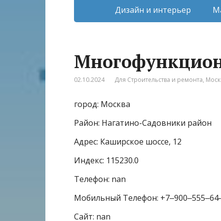
Дизайн и интерьер
М
Многофункцион
02.10.2024
Для Строительства и ремонта
,
Моск
город: Москва
Район: Нагатино-Садовники район
Адрес: Каширское шоссе, 12
Индекс: 115230.0
Телефон: nan
Мобильный Телефон: +7‒900‒555‒64
Сайт: nan