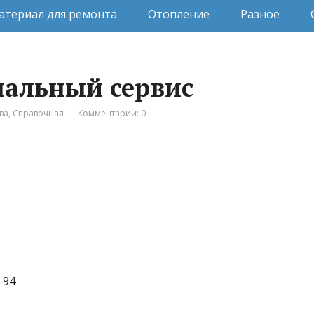
атериал для ремонта
Отопление
Разное
альный сервис
ва
,
Справочная
Комментарии: 0
‒94