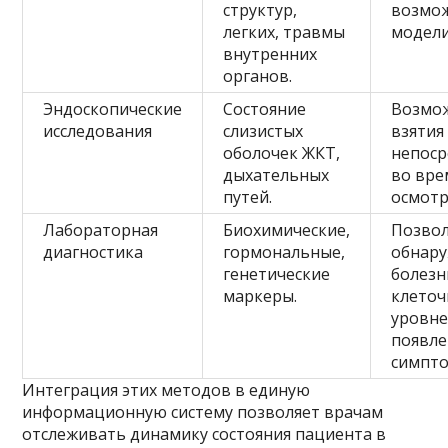
структур,
возмож
легких, травмы
модели
внутренних
органов.
Эндоскопические
Состояние
Возмо
исследования
слизистых
взятия
оболочек ЖКТ,
непоср
дыхательных
во вре
путей.
осмотр
Лабораторная
Биохимические,
Позво
диагностика
гормональные,
обнар
генетические
болезн
маркеры.
клето
уровне
появле
симпто
Интеграция этих методов в единую
информационную систему позволяет врачам
отслеживать динамику состояния пациента в