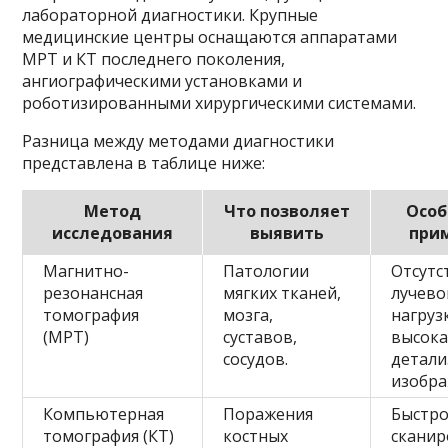
лабораторной диагностики. Крупные
медицинские центры оснащаются аппаратами
МРТ и КТ последнего поколения,
ангиографическими установками и
роботизированными хирургическими системами.
Разница между методами диагностики
представлена в таблице ниже:
Метод
Что позволяет
Особ
исследования
выявить
при
Магнитно-
Патологии
Отсутс
резонансная
мягких тканей,
лучево
томография
мозга,
нагруз
(МРТ)
суставов,
высока
сосудов.
детали
изобра
Компьютерная
Поражения
Быстр
томография (КТ)
костных
сканир