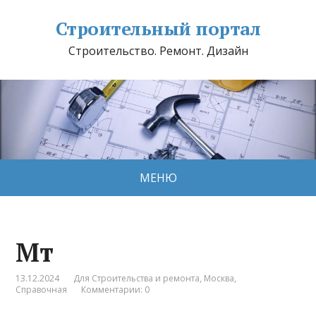
Строительный портал
Строительство. Ремонт. Дизайн
МЕНЮ
Мт
13.12.2024
Для Строительства и ремонта
,
Москва
,
Справочная
Комментарии: 0