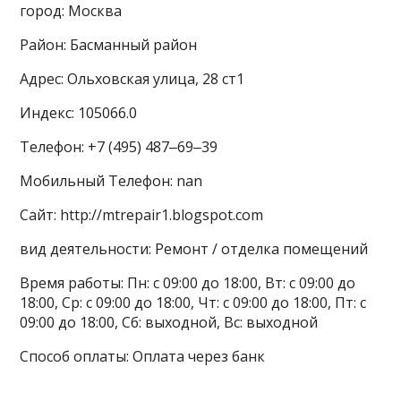
город: Москва
Район: Басманный район
Адрес: Ольховская улица, 28 ст1
Индекс: 105066.0
Телефон: +7 (495) 487‒69‒39
Мобильный Телефон: nan
Сайт: http://mtrepair1.blogspot.com
вид деятельности: Ремонт / отделка помещений
Время работы: Пн: с 09:00 до 18:00, Вт: с 09:00 до
18:00, Ср: с 09:00 до 18:00, Чт: с 09:00 до 18:00, Пт: с
09:00 до 18:00, Сб: выходной, Вс: выходной
Способ оплаты: Оплата через банк