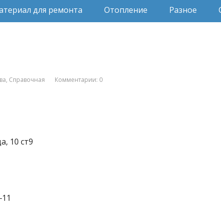
атериал для ремонта
Отопление
Разное
ва
,
Справочная
Комментарии: 0
, 10 ст9
‒11