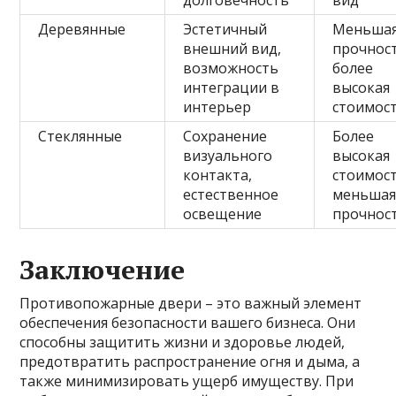
долговечность
вид
Деревянные
Эстетичный
Меньша
внешний вид,
прочност
возможность
более
интеграции в
высокая
интерьер
стоимос
Стеклянные
Сохранение
Более
визуального
высокая
контакта,
стоимост
естественное
меньша
освещение
прочнос
Заключение
Противопожарные двери – это важный элемент
обеспечения безопасности вашего бизнеса. Они
способны защитить жизни и здоровье людей,
предотвратить распространение огня и дыма, а
также минимизировать ущерб имуществу. При