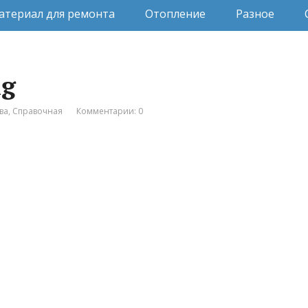
атериал для ремонта
Отопление
Разное
ng
ва
,
Справочная
Комментарии: 0