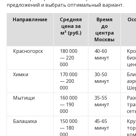
предложений и выбрать оптимальный вариант.
Направление
Средняя
Время
Ос
цена за
до
м² (руб.)
центра
Москвы
Красногорск
180 000
40-60
Кро
— 220
минут
биз
000
це
Химки
170 000
30-50
Бли
— 200
минут
аэр
000
Ше
Мытищи
160 000
35-55
Раз
— 190
минут
тра
000
сет
Балашиха
150 000
45-65
Кру
— 180
минут
тор
000
ком