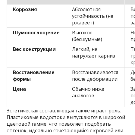
Коррозия
Абсолютная
В
устойчивость (не
п
ржавеет)
з
Шумопоглощение
Высокое
Н
(бесшумные)
п
Вес конструкции
Легкий, не
Т
нагружает карниз
т
к
Восстановление
Восстанавливается
Д
формы
после деформации
б
Цена
Обычно ниже
З
аналогов
п
д
Эстетическая составляющая также играет роль.
Пластиковые водостоки выпускаются в широкой
цветовой гамме, что позволяет подобрать
оттенок, идеально сочетающийся с кровлей или