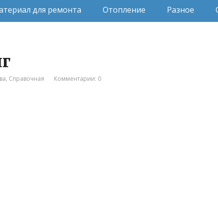
атериал для ремонта
Отопление
Разное
г
ва
,
Справочная
Комментарии: 0